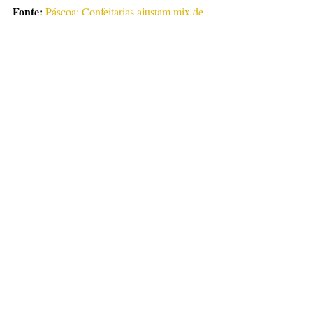
Fonte:
Páscoa: Confeitarias ajustam mix de 
produtos para enfrentar alta no preço do 
cacau - Mercado&Consumo
Notícias
Posts recentes
Ver tudo