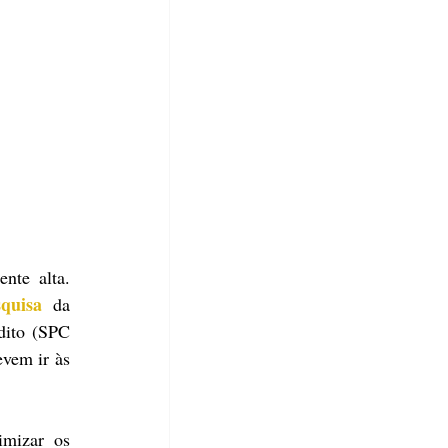
nte alta. 
quisa
 da 
ito (SPC 
vem ir às 
mizar os 