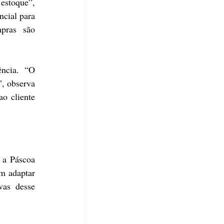
estoque”, 
cial para 
ras são 
ncia. “O 
, observa 
o cliente 
 a Páscoa 
m adaptar 
as desse 