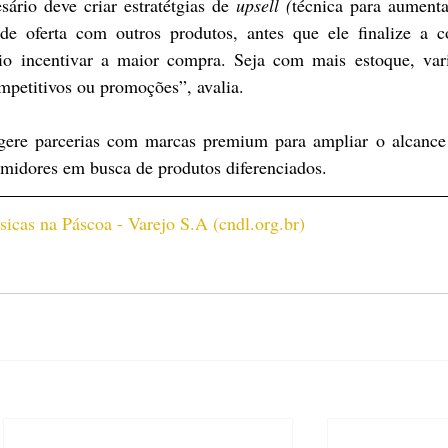
ário deve criar estratétgias de 
upsell (
técnica para aumentar
 de oferta com outros produtos, antes que ele finalize a c
rio incentivar a maior compra. Seja com mais estoque, vari
mpetitivos ou promoções”, avalia.
ugere parcerias com marcas premium para ampliar o alcance 
umidores em busca de produtos diferenciados.
ísicas na Páscoa - Varejo S.A (
cndl.org.br
)