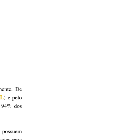
ente. De 
L
) e pelo 
 94% dos 
 possuem 
adas para 