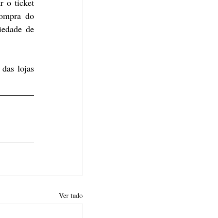
 o ticket 
ompra do 
edade de 
das lojas 
Ver tudo