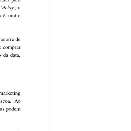
 
‘delay’,
 a 
 é muito 
ocorre de 
e comprar 
da data, 
arketing 
scoa. Ao 
tas podem 