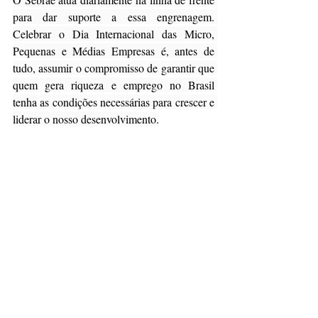
para dar suporte a essa engrenagem. 
Celebrar o Dia Internacional das Micro, 
Pequenas e Médias Empresas é, antes de 
tudo, assumir o compromisso de garantir que 
quem gera riqueza e emprego no Brasil 
tenha as condições necessárias para crescer e 
liderar o nosso desenvolvimento.
Fonte:
https://agenciasebrae.com.br/cultura-
empreendedora/o-brasil-que-empreende-
gera-inclusao-e-sustenta-o-futuro-da-nossa-
economia/
Notícias
Posts recentes
Ver tudo