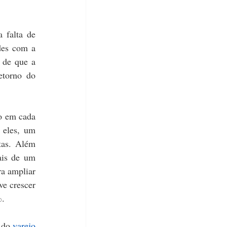
 falta de 
es com a 
 de que a 
torno do 
o em cada 
eles, um 
as. Além 
is de um 
a ampliar 
e crescer 
%.
 do 
varejo 