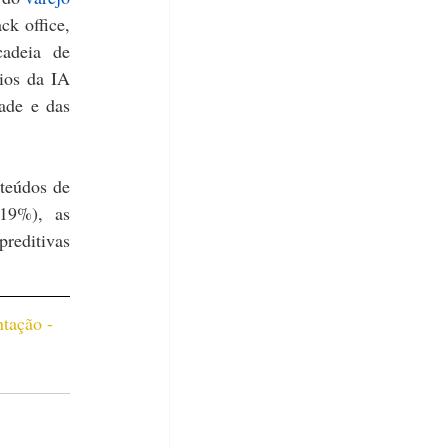
k office, 
adeia de 
ios da IA 
de e das 
teúdos de 
19%), as 
editivas 
tação - 