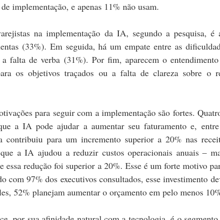
 de implementação, e apenas 11% não usam.
varejistas na implementação da IA, segundo a pesquisa, é a
entas (33%). Em seguida, há um empate entre as dificuldad
e a falta de verba (31%). Por fim, aparecem o entendimento
ra os objetivos traçados ou a falta de clareza sobre o re
tivações para seguir com a implementação são fortes. Quatr
que a IA pode ajudar a aumentar seu faturamento e, entre 
ia contribuiu para um incremento superior a 20% nas receit
ue a IA ajudou a reduzir custos operacionais anuais – ma
e essa redução foi superior a 20%. Esse é um forte motivo par
do com 97% dos executivos consultados, esse investimento dev
 eles, 52% planejam aumentar o orçamento em pelo menos 10
ce, por sua afinidade natural com a tecnologia, é o segmento