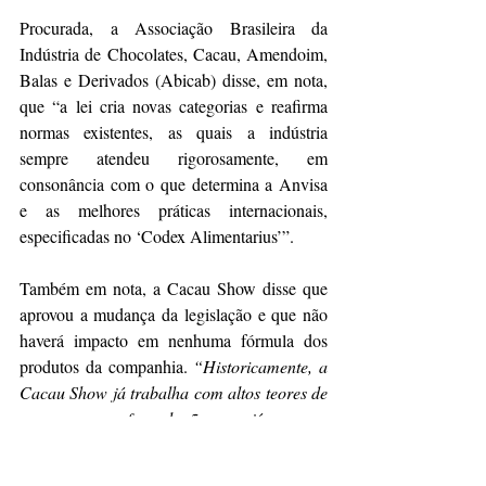
Procurada, a Associação Brasileira da 
Indústria de Chocolates, Cacau, Amendoim, 
Balas e Derivados (Abicab) disse, em nota, 
que “a lei cria novas categorias e reafirma 
normas existentes, as quais a indústria 
sempre atendeu rigorosamente, em 
consonância com o que determina a Anvisa 
e as melhores práticas internacionais, 
especificadas no ‘Codex Alimentarius’”.
Também em nota, a Cacau Show disse que 
aprovou a mudança da legislação e que não 
haverá impacto em nenhuma fórmula dos 
produtos da companhia. 
“Historicamente, a 
Cacau Show já trabalha com altos teores de 
cacau em suas formulações, que já superam 
os novos mínimos exigidos. Dessa forma, a 
nova lei não altera a essência de nossos 