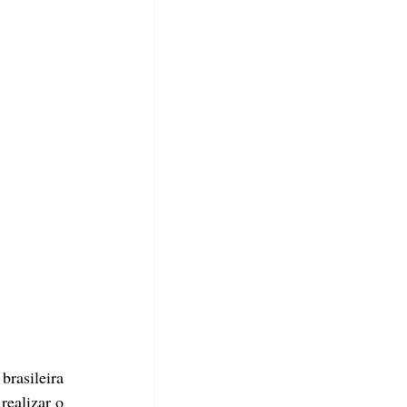
As indústrias de chocolate Nestlé e Barry Callebaut anunciaram uma parceria com a startup brasileira 
ealizar o 