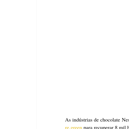
re.green
 para recuperar 8 mil 