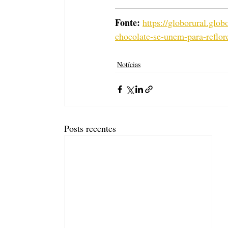
Fonte:
https://globorural.glob
chocolate-se-unem-para-reflor
Notícias
Posts recentes