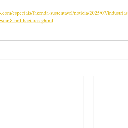
o.com/especiais/fazenda-sustentavel/noticia/2025/07/industrias
estar-8-mil-hectares.ghtml