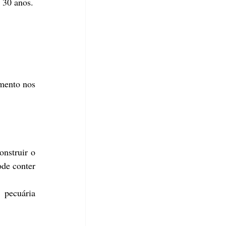
e 30 anos.
mento nos 
nstruir o 
de conter 
pecuária 