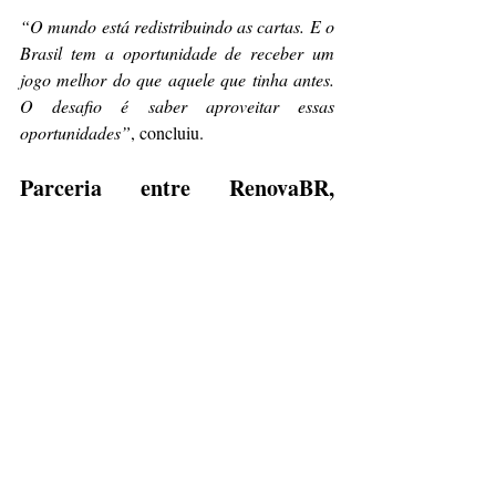
“O mundo está redistribuindo as cartas. E o 
Brasil tem a oportunidade de receber um 
jogo melhor do que aquele que tinha antes. 
O desafio é saber aproveitar essas 
oportunidades”
, concluiu.
Parceria entre RenovaBR, 
FecomercioSP e Canal UM 
BRASIL
Segundo Rodrigo Cobra, diretor-executivo 
do RenovaBR, 
“Troyjo trouxe para os 
nossos líderes uma leitura precisa do 
momento geopolítico mundial e de como o 
Brasil pode consolidar a posição de 
protagonista. É exatamente esse tipo de 
visão estratégica que a nova geração de 
lideranças políticas precisa ter”
.