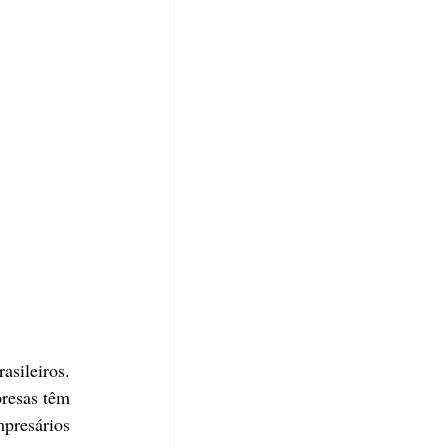
sileiros. 
esas têm 
presários