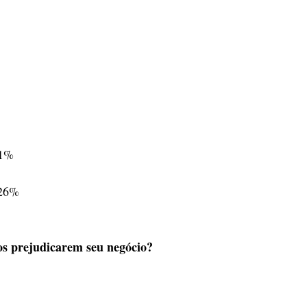
31%
 26%
tos prejudicarem seu negócio?