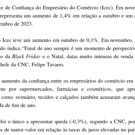
ce de Confiança do Empresário do Comércio (Icec). Em novem
 representa um aumento de 1,4% em relação a outubro e um a
embro de 2023.
o Icec teve um aumento em outubro de 0,1%. Em novembro, r
 do índice.“Final de ano sempre é um momento de perspectiv
ão da 
Black Friday
 e o Natal, datas muito intensas de venda 
-chefe da CNC, Felipe Tavares.
 aumento da confiança entre os empresários do comércio em 
nte por supermercados, farmácias e cosméticos, que apre
 como vestuário, tecidos e calçados também acusaram avanço
a de fim de ano.
foi o único a apresentar queda (-0,3%), segundo a CNC, por
s de maior valor em relação às taxas de juros elevadas no paí