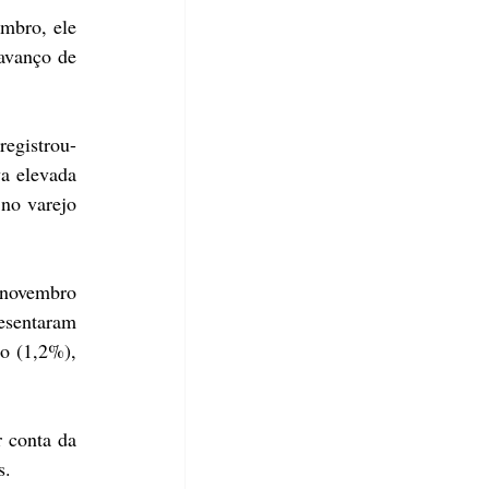
bro, ele 
vanço de 
egistrou-
a elevada 
no varejo 
novembro 
sentaram 
 (1,2%), 
 conta da 
s.