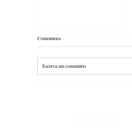
Comentários
Escreva um comentário
Docile relança "Peixinhos do
Vovô" e celebra a força das
memórias que passam de
geração em geração