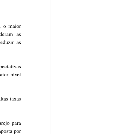
 o maior 
deram as 
duzir as 
ctativas 
or nível 
tas taxas 
ejo para 
posta por 