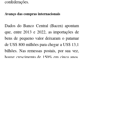
confederações.  
Avanço das compras internacionais
Dados do Banco Central (Bacen) apontam 
que, entre 2013 e 2022, as importações de 
bens de pequeno valor deixaram o patamar 
de US$ 800 milhões para chegar a US$ 13,1 
bilhões. Nas remessas postais, por sua vez, 
houve crescimento de 150% em cinco anos, 
passando de 70,5 milhões, em 2018, para 
176,3 milhões, em 2022. No ano passado, os 
consumidores brasileiros despenderam R$ 
6,42 bilhões em 210 milhões de encomendas 
internacionais, segundo a Receita Federal.  
De acordo com a CNC, a importação de 
itens de pequeno valor cresceu 35% no ano 
passado. As compras eram, principalmente, 