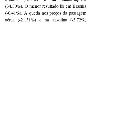
(34,30%). O menor resultado foi em Brasília 
(-0,41%). A queda nos preços da passagem 
aérea (-21,31%) e na gasolina (-3,72%) 
levaram ao resultado.
IPCA-15
Conforme o IBGE, o indicador é calculado 
com base nas famílias, que têm rendimento 
de 1 a 40 salários mínimos e abrange as 
regiões metropolitanas do Rio de Janeiro, 
Porto Alegre, Belo Horizonte, Recife, São 
Paulo, Belém, Fortaleza, Salvador e 
Curitiba, além de Brasília e do município de 
Goiânia. A próxima divulgação do 
indicador, referente ao próximo mês, será no 
dia 27 de fevereiro.