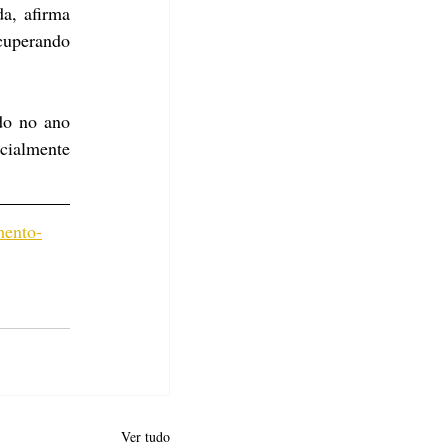
a, afirma 
uperando 
o no ano 
ialmente 
mento-
Ver tudo