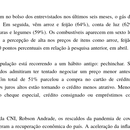
m no bolso dos entrevistados nos últimos seis meses, o gás d
. Em seguida, vêm arroz e feijão (64%), conta de luz (62%
duras e legumes (59%). Os combustíveis aparecem em sexto l
a percepção de alta nos preços de itens como arroz, feijão
pontos percentuais em relação à pesquisa anterior, em abril.
pulação está recorrendo a um hábito antigo: pechinchar. S
ados admitiram ter tentado negociar um preço menor antes 
m total de 51% parcelou a compra no cartão de crédit
s juros altos estão tornando o crédito menos atrativo. Men
ao cheque especial, crédito consignado ou empréstimos co
da CNI, Robson Andrade, os rescaldos da pandemia de covi
ram a recuperação econômica do país. A aceleração da infla