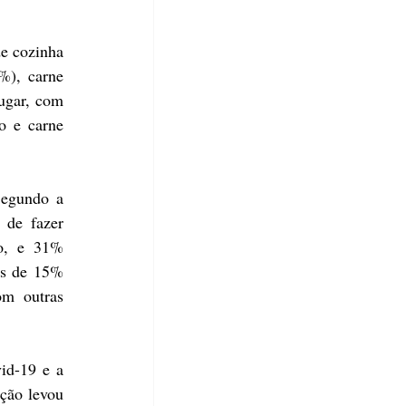
e cozinha 
), carne 
ugar, com 
 e carne 
egundo a 
de fazer 
o, e 31% 
os de 15% 
m outras 
d-19 e a 
ção levou 