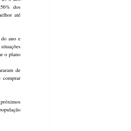
 56% dos 
lhor até 
do ano e 
situações 
r o plano 
araram de 
 comprar 
próximos 
opulação 