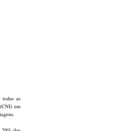
todas as 
 (CNI) em 
iagens.
s 29% dos 