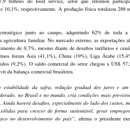
,9 bilhões do food service, setor que retomou particip
 10,1%, respectivamente. A produção física totalizou 288 m
estratégico junto ao campo, adquirindo 62% de toda a 
 agricultura familiar. No mercado externo, as exportações a
mento de 0,7%, mesmo diante de desafios tarifários e cenár
stinos foram Ásia (41,1%), China (19%), Liga Árabe (15,4%
dos (9,2%). O saldo comercial do setor chegou a US$ 57,5 
it da balança comercial brasileira.
estabilidade da safra, redução gradual dos juros e um 
erado, no Brasil e no mundo, cria condições mais previsíve
 Ainda haverá desafios, especialmente do lado dos custos, ma
sólidas para crescer de forma sustentável, gerar empregos 
gico no desenvolvimento do país”
, afirma o presidente exe