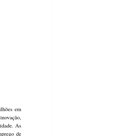
ilhões em 
inovação, 
idade. As 
prego de 