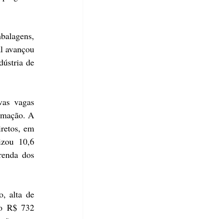
balagens, 
l avançou 
ústria de 
as vagas 
rmação. A 
retos, em 
izou 10,6 
enda dos 
, alta de 
o R$ 732 