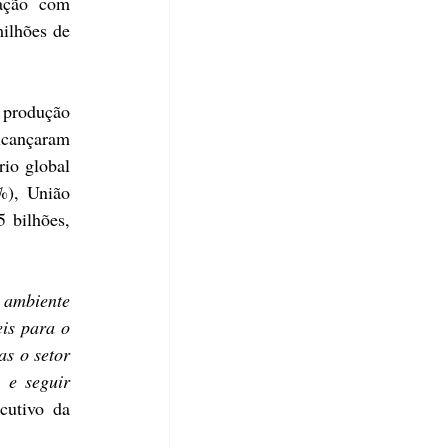
ação com 
ilhões de 
produção 
lcançaram 
io global 
), União 
bilhões, 
ambiente 
is para o 
s o setor 
e seguir 
cutivo da 