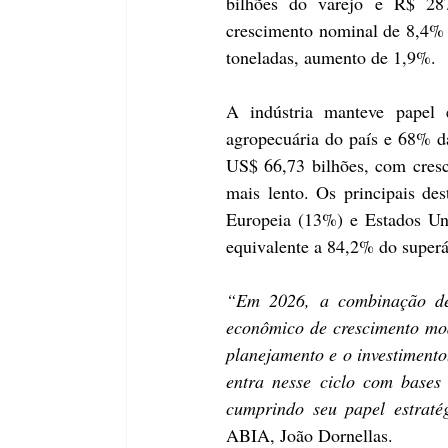
bilhões do varejo e R$ 287
crescimento nominal de 8,4% e
toneladas, aumento de 1,9%.
A indústria manteve papel 
agropecuária do país e 68% da
US$ 66,73 bilhões, com cresci
mais lento. Os principais de
Europeia (13%) e Estados Uni
equivalente a 84,2% do superáv
“Em 2026, a combinação de 
econômico de crescimento mod
planejamento e o investimento.
entra nesse ciclo com bases 
cumprindo seu papel estraté
ABIA, João Dornellas.