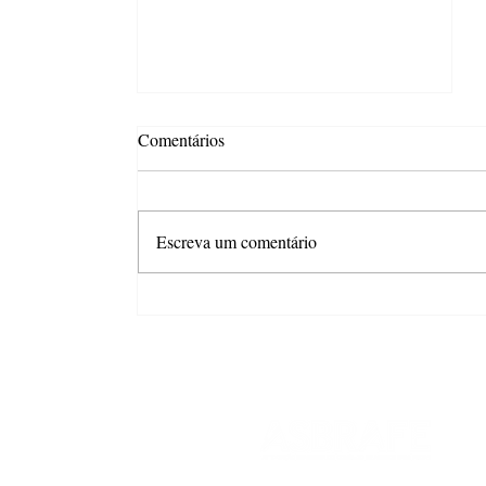
Comentários
Escreva um comentário
Combo com desconto é o
principal gatilho para aumentar
o gasto no Dia dos Pais