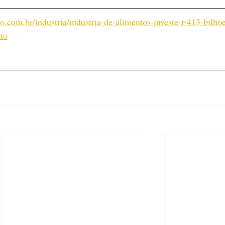
o.com.br/industria/industria-de-alimentos-investe-r-413-bilho
to