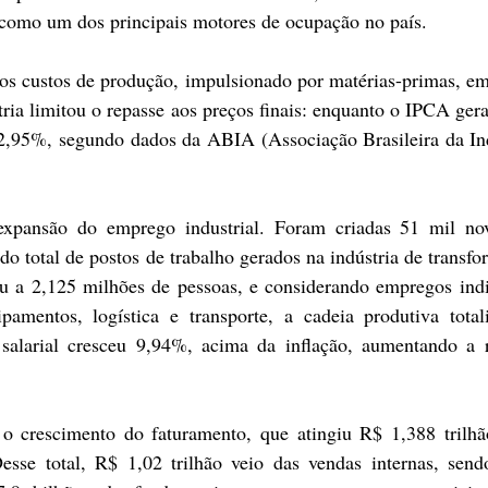
como um dos principais motores de ocupação no país.
s custos de produção, impulsionado por matérias-primas, em
tria limitou o repasse aos preços finais: enquanto o IPCA gera
2,95%, segundo dados da ABIA (Associação Brasileira da Ind
pansão do emprego industrial. Foram criadas 51 mil nov
o total de postos de trabalho gerados na indústria de transfo
ou a 2,125 milhões de pessoas, e considerando empregos indi
pamentos, logística e transporte, a cadeia produtiva total
salarial cresceu 9,94%, acima da inflação, aumentando a r
o crescimento do faturamento, que atingiu R$ 1,388 trilhão
sse total, R$ 1,02 trilhão veio das vendas internas, send