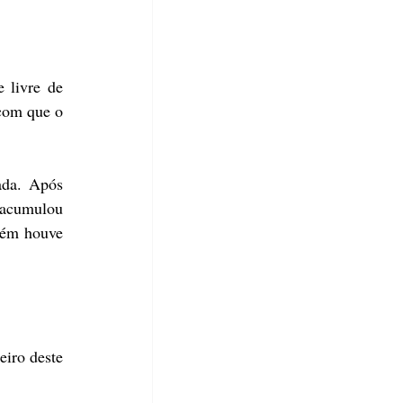
livre de 
com que o 
da. Após 
acumulou 
ém houve 
iro deste 