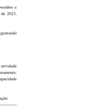
vembro e 
de 2023, 
gistrando 
.
atividade 
uramento, 
apacidade 
mação.