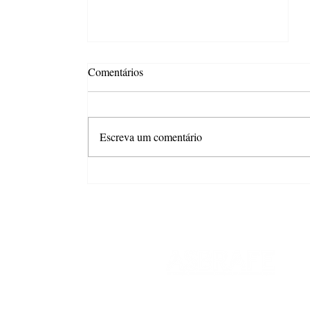
Comentários
Escreva um comentário
Docile relança "Peixinhos do
Vovô" e celebra a força das
memórias que passam de
geração em geração