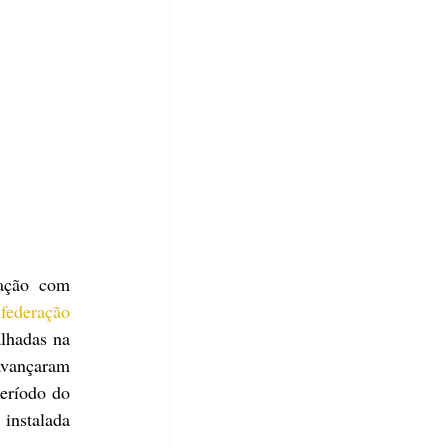
ação com 
federação 
hadas na 
avançaram 
ríodo do 
instalada 