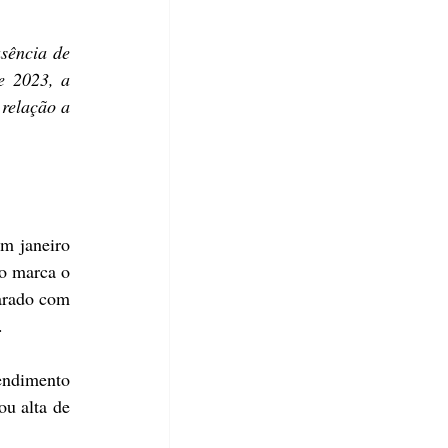
ência de 
 2023, a 
relação a 
m janeiro 
o marca o 
arado com 
.
endimento 
u alta de 