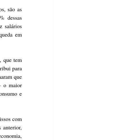
s, são as 
% dessas 
salários 
queda em 
, que tem 
ibui para 
maram que 
 o maior 
onsumo e 
issos com 
nterior, 
conomia, 