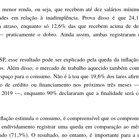
e menor renda, ou seja, que recebem até dez salários mínimo
ades em relação à inadimplência. Prova disso é que 24,1
m atraso, enquanto só 12,6% das que recebem acima de dez 
 praticamente o dobro. Ainda assim, ambas registraram 
, esse resultado pode ser explicado pela queda da inflação
nos. Além disso, o mercado de trabalho aquecido também contr
 espaço para o consumo. Não é à toa que 19,6% dos lares afir
po de crédito ou financiamento nos próximos três meses —
e 2019 —, enquanto 90% declararam que a finalidade será c
nflação estimula o consumo, é compreensível que os comprom
 endividamento registrar uma queda em comparação ao mês a
do (71,3%). O resultado, no entanto, é importante para a e