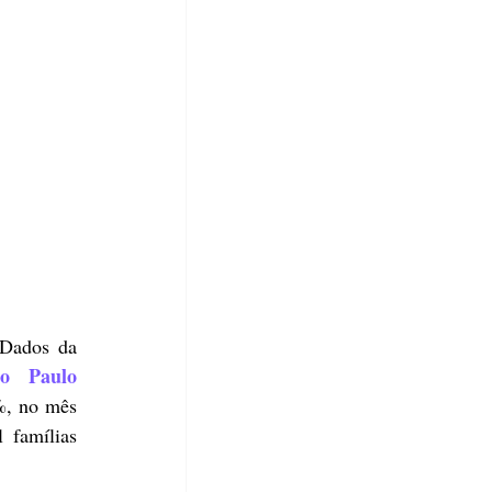
A inadimplência das famílias paulistanas atingiu o menor nível desde janeiro de 2022. Dados da 
 Paulo 
%, no mês 
famílias 