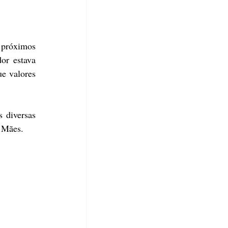
 próximos 
r estava 
e valores 
 diversas 
s Mães.