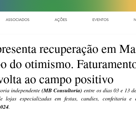
ASSOCIADOS
AÇÕES
EVENTOS
N
esenta recuperação em Ma
po do otimismo. Faturament
olta ao campo positivo
toria independente 
(MB Consultoria)
 entre os dias 03 e 13 de
2024
.