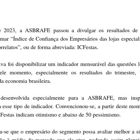
e 2023, a ASBRAFE passou a divulgar os resultados de 
amar “Índice de Confiança dos Empresários das lojas especial
correlatos”, ou de forma abreviada: ICFestas.
tiva foi disponibilizar um indicador mensurável das questões l
uele momento, especialmente os resultados do trimestre, t
a economia brasileira.
 desenvolvida especialmente para a ASBRAFE, mas insp
a esse tipo de indicador. Convencionou-se, a partir deste mom
CFestas indicam otimismo e abaixo de 50 pessimismo.
ra-se que o empresário do segmento possa avaliar melhor a si
ão à média do mercado que ele atua, podendo assim planeja