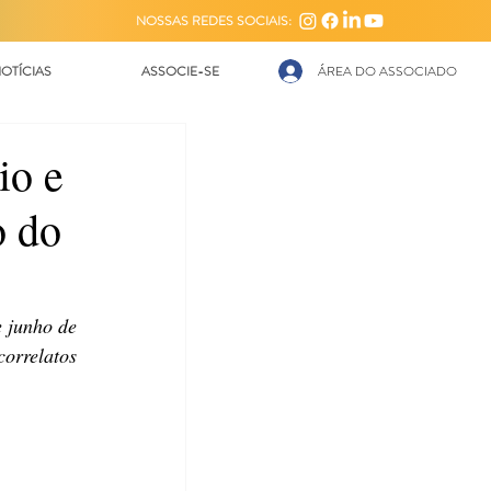
NOSSAS REDES SOCIAIS:
OTÍCIAS
ASSOCIE-SE
ÁREA DO ASSOCIADO
io e
o do
 junho de 
2024 com empresários(as) de lojas especializadas em festas, candies, confeitaria e correlatos 