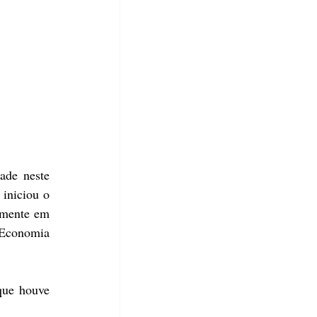
de neste 
iniciou o 
amente em 
 Economia 
que houve 