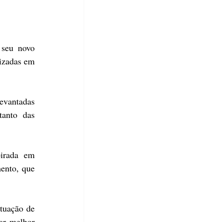
seu novo 
izadas em 
evantadas 
anto das 
irada em 
ento, que 
tuação de 
r melhor 