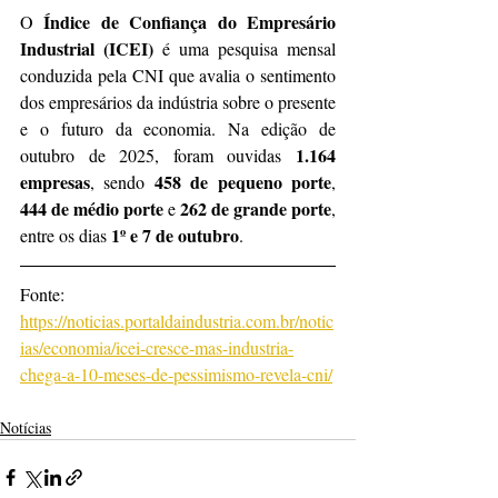
Índice de Confiança do Empresário 
O 
Industrial (ICEI)
 é uma pesquisa mensal 
conduzida pela CNI que avalia o sentimento 
dos empresários da indústria sobre o presente 
e o futuro da economia. Na edição de 
1.164 
outubro de 2025, foram ouvidas 
empresas
458 de pequeno porte
, sendo 
, 
444 de médio porte
262 de grande porte
 e 
, 
1º e 7 de outubro
entre os dias 
.
Fonte: 
https://noticias.portaldaindustria.com.br/notic
ias/economia/icei-cresce-mas-industria-
chega-a-10-meses-de-pessimismo-revela-cni/
Notícias