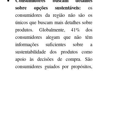
Consumidores buscam detalhes 
sobre opções sustentáveis:
 os 
consumidores da região não são os 
únicos que buscam mais detalhes sobre 
produtos. Globalmente, 41% dos 
consumidores alegam que não têm 
informações suficientes sobre a 
sustentabilidade dos produtos como 
apoio às decisões de compra. São 
consumidores guiados por propósitos, 
que estão dispostos a mudar hábitos de 
compras para reduzir o impacto 
ambiental.
Metodologia do estudo
O IBM Institute for Business Value 
entrevistou 20.000 consumidores em 26 
países sobre seus hábitos digitais, seu uso de 