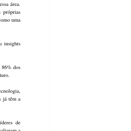
ssa área. 
próprias 
 como uma 
insights 
e 86% dos 
turo.
cnologia, 
 já têm a 
íderes de 
aliaram a 