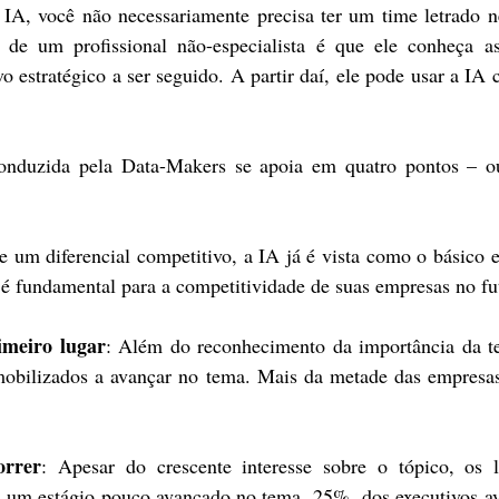
IA, você não necessariamente precisa ter um time letrado ne
de um profissional não-especialista é que ele conheça as 
vo estratégico a ser seguido. A partir daí, ele pode usar a IA
onduzida pela Data-Makers se apoia em quatro pontos – ou 
e um diferencial competitivo, a IA já é vista como o básico 
 é fundamental para a competitividade de suas empresas no fu
rimeiro lugar
: Além do reconhecimento da importância da te
mobilizados a avançar no tema. Mais da metade das empresas
orrer
: Apesar do crescente interesse sobre o tópico, os l
 um estágio pouco avançado no tema. 25%  dos executivos av