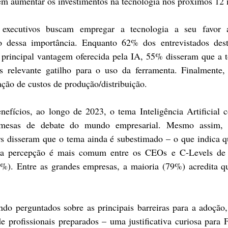
em aumentar os investimentos na tecnologia nos próximos 12 
executivos buscam empregar a tecnologia a seu favor 
 dessa importância. Enquanto 62% dos entrevistados dest
 principal vantagem oferecida pela IA, 55% disseram que a 
s relevante gatilho para o uso da ferramenta. Finalmente,
ação de custos de produção/distribuição.
efícios, ao longo de 2023, o tema Inteligência Artificial c
as mesas de debate do mundo empresarial. Mesmo assim,
s disseram que o tema ainda é subestimado – o que indica q
sta percepção é mais comum entre os CEOs e C-Levels de 
). Entre as grandes empresas, a maioria (79%) acredita qu
do perguntados sobre as principais barreiras para a adoção
de profissionais preparados – uma justificativa curiosa para F