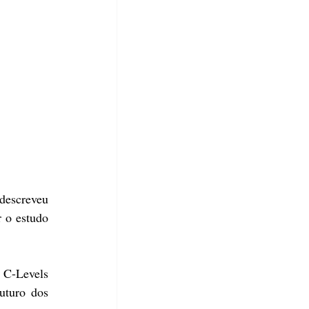
escreveu 
 o estudo 
C-Levels 
turo dos 