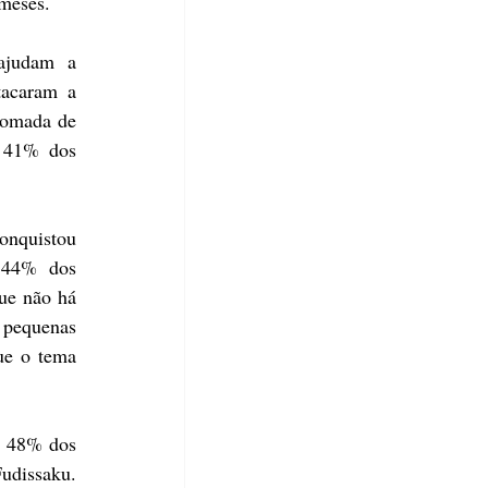
meses.
ajudam a 
acaram a 
tomada de 
 41% dos 
onquistou 
 44% dos 
ue não há 
pequenas 
e o tema 
, 48% dos 
udissaku. 