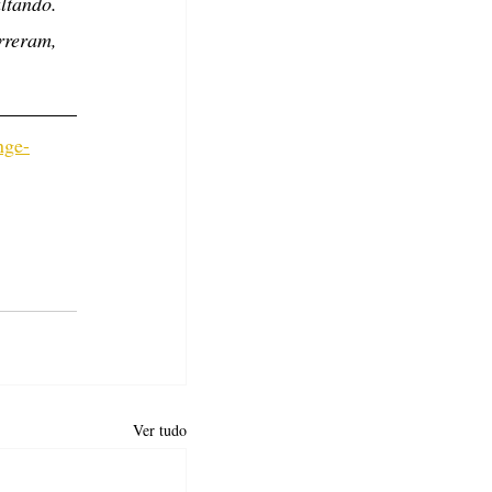
tando. 
reram, 
nge-
Ver tudo