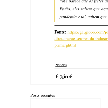
“Me parece que os fretes a
Então, eles sabem que aqui
pandemia e tal, sabem que a
Fonte: 
https://g1.globo.com/j
diretamente-setores-da-indust
prima.ghtml
Notícias
Posts recentes