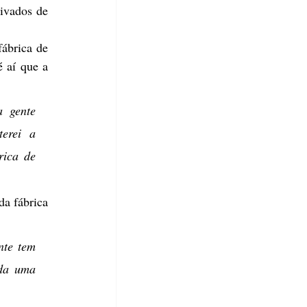
ivados de 
ábrica de 
 aí que a 
 gente 
rei a 
ica de 
a fábrica 
te tem 
da uma 