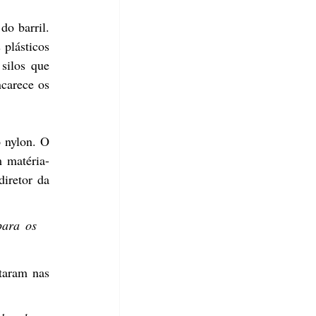
o barril. 
plásticos 
ilos que 
carece os 
 nylon. O 
 matéria-
retor da 
ara os 
aram nas 