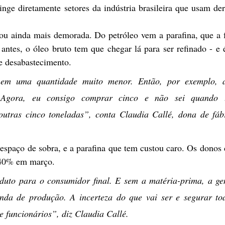
nge diretamente setores da indústria brasileira que usam der
ou ainda mais demorada. Do petróleo vem a parafina, que a f
ntes, o óleo bruto tem que chegar lá para ser refinado - e é
 e desabastecimento.
em uma quantidade muito menor. Então, por exemplo, a
 Agora, eu consigo comprar cinco e não sei quando te
outras cinco toneladas”, conta Claudia Callé, dona de fábr
espaço de sobra, e a parafina que tem custou caro. Os donos d
 40% em março.
to para o consumidor final. E sem a matéria-prima, a gen
a de produção. A incerteza do que vai ser e segurar to
 funcionários”, diz Claudia Callé.