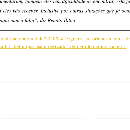
umentaram, também eles têm dificuldade de encontrar, está fal
 eles vão receber. Inclusive por outras situações que já ocor
qui nunca falta”, diz Renato Bitter.
ornal-nacional/noticia/2026/04/13/guerra-no-oriente-medio-ati
ria-brasileira-que-usam-derivados-de-petroleo-como-materia-