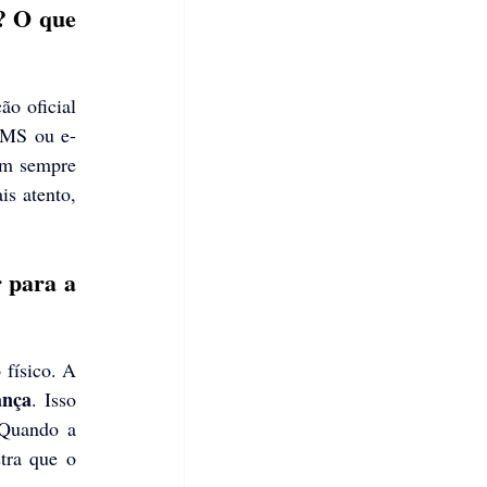
? O que 
o oficial 
SMS ou e-
em sempre 
s atento, 
 para a 
físico. A 
ança
. Isso 
Quando a 
ra que o 