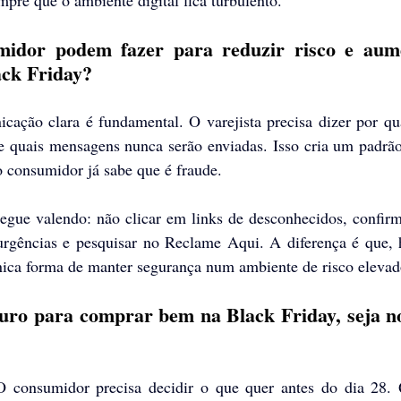
mpre que o ambiente digital fica turbulento.
idor podem fazer para reduzir risco e aume
ack Friday?
ação clara é fundamental. O varejista precisa dizer por qua
s e quais mensagens nunca serão enviadas. Isso cria um padrã
o consumidor já sabe que é fraude. 
egue valendo: não clicar em links de desconhecidos, confirma
 urgências e pesquisar no Reclame Aqui. A diferença é que, h
nica forma de manter segurança num ambiente de risco elevad
ouro para comprar bem na Black Friday, seja no
 O consumidor precisa decidir o que quer antes do dia 28. 