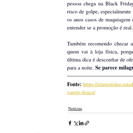
pessoa chega na Black Frida
risco de golpe, especialmente 
os anos casos de maquiagem de
entender se a promoção é real.
Também recomendo checar a r
quem vai à loja física, porq
última dica é desconfiar de o
Se parece milagr
para a noite. 
Fonte: 
https://einvestidor.est
varejo-fisico/
Notícias