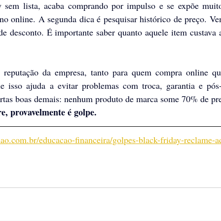
y sem lista, acaba comprando por impulso e se expõe muito
no online. A segunda dica é pesquisar histórico de preço. Ve
 desconto. É importante saber quanto aquele item custava a
 
eputação da empresa, tanto para quem compra online qua
ue isso ajuda a evitar problemas com troca, garantia e pós
fertas boas demais: nenhum produto de marca some 70% de pre
e, provavelmente é golpe.
adao.com.br/educacao-financeira/golpes-black-friday-reclame-a