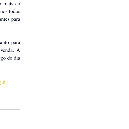
 mais ao 
mos todos 
ntes para 
nto para 
-venda. A 
ço do dia 
qui-