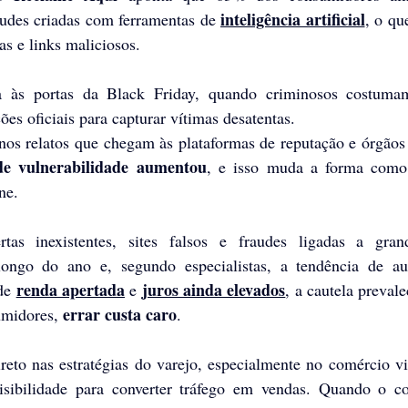
inteligência artificial
raudes criadas com ferramentas de 
, o qu
as e links maliciosos. 
ca às portas da Black Friday, quando criminosos costumam
s oficiais para capturar vítimas desatentas.
 relatos que chegam às plataformas de reputação e órgãos d
de vulnerabilidade aumentou
, e isso muda a forma como 
ne. 
tas inexistentes, sites falsos e fraudes ligadas a grand
ongo do ano e, segundo especialistas, a tendência de au
renda apertada
juros ainda elevados
de 
 e 
, a cautela prevale
errar custa caro
midores, 
.
eto nas estratégias do varejo, especialmente no comércio vir
isibilidade para converter tráfego em vendas. Quando o co