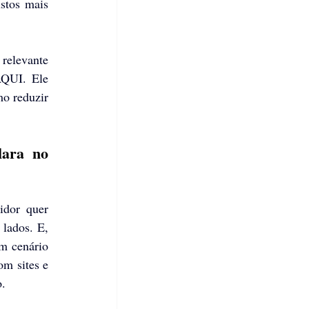
stos mais 
relevante 
UI. Ele 
o reduzir 
ara no 
dor quer 
lados. E, 
m cenário 
om sites e 
o.