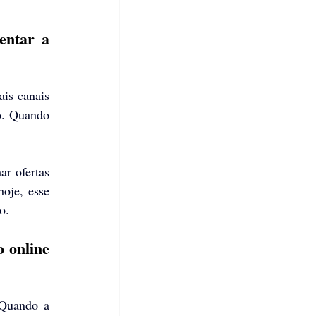
ntar a 
is canais 
o. Quando 
r ofertas 
oje, esse 
o.
 online 
Quando a 