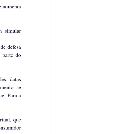
e aumenta 
 simular 
e defesa 
parte do 
es datas 
mento se 
ce. Para a 
tual, que 
nsumidor 