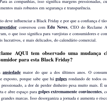
 Para as companhias, isso significa margens pressionadas, cu
timentos mais robustos em segurança e transparência.
o deve influenciar a Black Friday e por que a confiança é tão 
nvestidor
Edu Neves
 conversou com 
, CEO do Reclame AQ
am, o que isso significa para varejistas e consumidores e com
 lucrativos, e mais delicados, do calendário comercial.
clame AQUI tem observado uma mudança cl
umidor para esta Black Friday?
ansiedade
a 
 maior do que a dos últimos anos. O consumi
golpes
nte exposto, porque sabe que há 
 rondando de todos os 
 pressionado, a dor de perder dinheiro pesa muito mais. É u
golpes extremamente convincentes
a e abre espaço para 
, c
 grandes marcas. Isso desorganiza a jornada e aumenta o risc