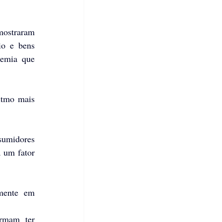
mostraram 
o e bens 
emia que 
itmo mais 
umidores 
 um fator 
mente em 
rmam ter 