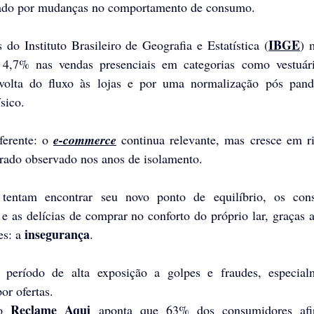
do por mudanças no comportamento de consumo. 
IBGE
do Instituto Brasileiro de Geografia e Estatística (
) 
4,7% nas vendas presenciais em categorias como vestuári
 volta do fluxo às lojas e por uma normalização pós pand
sico. 
erente: o 
e-commerce
 continua relevante, mas cresce em r
rado observado nos anos de isolamento.
tentam encontrar seu novo ponto de equilíbrio, os cons
e as delícias de comprar no conforto do próprio lar, graças a
insegurança
s: a 
. 
período de alta exposição a golpes e fraudes, especial
r ofertas.
Reclame Aqui
o 
 aponta que 63% dos consumidores afi