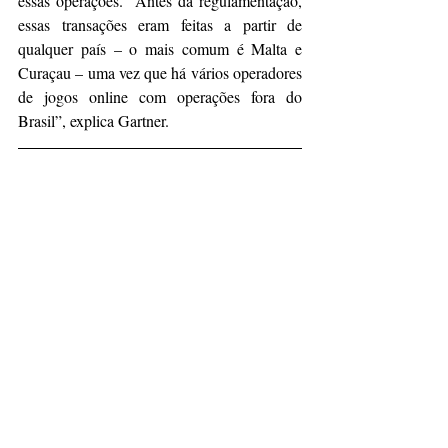
essas operações. “Antes da regulamentação, 
essas transações eram feitas a partir de 
qualquer país – o mais comum é Malta e 
Curaçau – uma vez que há vários operadores 
de jogos online com operações fora do 
Brasil”, explica Gartner.
Fonte:
Fusões e aquisições de bets 
movimenta bilhões no mercado e o jogo está 
só começando - Mercado&Consumo 
(
mercadoeconsumo.com.br
)
Notícias
Posts recentes
Ver tudo