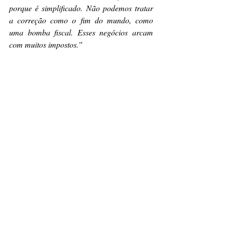
porque é simplificado. Não podemos tratar 
a correção como o fim do mundo, como 
uma bomba fiscal. Esses negócios arcam 
com muitos impostos.”
Costa complementou: 
“A atualização dos 
limites não representa a criação de um novo 
benefício nem uma renúncia fiscal. A 
pergunta correta não é apenas quanto 
custaria atualizar os limites, mas quanto 
custou às micro e pequenas empresas 
permanecerem durante tantos anos 
submetidas a parâmetros afastados da 
realidade, quantos empregos deixaram de 
ser criados e quantos empreendedores 
foram desestimulados a crescer”
, concluiu o 
presidente do Conselho de Assuntos 
Tributários da FecomercioSP e vice-
presidente da Entidade.