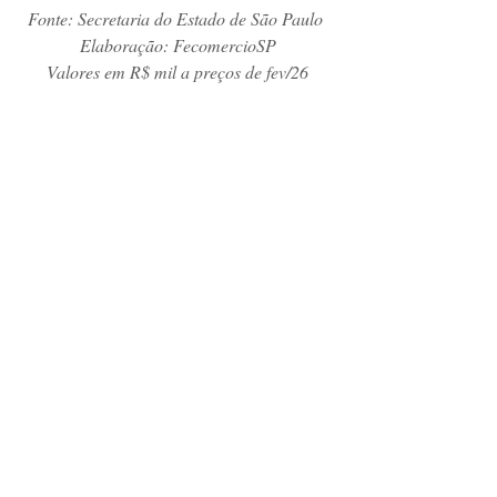
Fonte: Secretaria do Estado de São Paulo 
Elaboração: FecomercioSP
Valores em R$ mil a preços de fev/26
Fonte: 
https://www.fecomercio.com.br/noticia/fatura
mento-do-comercio-varejista-paulista-deve-
crescer-3-com-dia-das-maes-1
Matérias e artigos em parceria