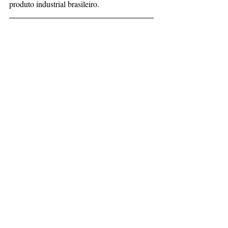
produto industrial brasileiro.
Fonte:
Faturamento da indústria cresce 
3,3% em janeiro, informa CNI - Agência de 
Notícias da Indústria
Notícias
Posts recentes
Ver tudo