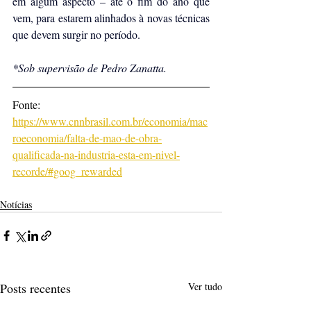
em algum aspecto – até o fim do ano que 
vem, para estarem alinhados à novas técnicas 
que devem surgir no período.
*Sob supervisão de Pedro Zanatta.
Fonte: 
https://www.cnnbrasil.com.br/economia/mac
roeconomia/falta-de-mao-de-obra-
qualificada-na-industria-esta-em-nivel-
recorde/#goog_rewarded
Notícias
Posts recentes
Ver tudo