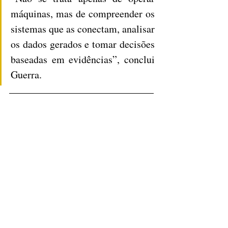
máquinas, mas de compreender os 
sistemas que as conectam, analisar 
os dados gerados e tomar decisões 
baseadas em evidências”, conclui 
Guerra.
Fonte: 
https://agenciabrasil.ebc.com.br/economia/no
ticia/2025-09/estudo-da-cni-aponta-16-
profissoes-do-futuro-na-industria
Notícias
Ver tudo