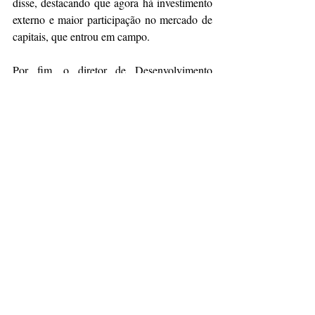
disse, destacando que agora há investimento 
externo e maior participação no mercado de 
capitais, que entrou em campo.
Por fim, o diretor de Desenvolvimento 
Industrial da Confederação nacional da 
Indústria (CNI), Rafael Lucchesi, defendeu a 
ideia de igualar o plano de 
neoindustrialização ao que já existe no 
agronegócio. “Podemos ganhar mais 
produtividade na agricultura com mais 
indústria, pois tudo vem da indústria”, 
afirmou. Ele também destacou o papel do 
estado como indutor do crescimento.
“No mundo, só teremos indústria 
competitiva com ação do estado. Qualquer 
que seja indústria ou atividade econômica no 
planeta, o estado é o elemento impulsionador 