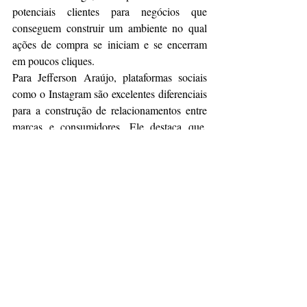
potenciais clientes para negócios que 
conseguem construir um ambiente no qual 
ações de compra se iniciam e se encerram 
em poucos cliques.
Para Jefferson Araújo, plataformas sociais 
como o Instagram são excelentes diferenciais 
para a construção de relacionamentos entre 
marcas e consumidores. Ele destaca que, 
sempre que possível, negócios devem adotar 
uma abordagem autêntica que pode 
contribuir significativamente para o sucesso 
da marca, além de monitorar as métricas e 
utilizar de recursos como stories e reels para 
mostrar produtos em ação, compartilhar 
avaliações de clientes e responder aos 
comentários dos clientes.
Fonte: 
Especialistas apontam 4 tendências 