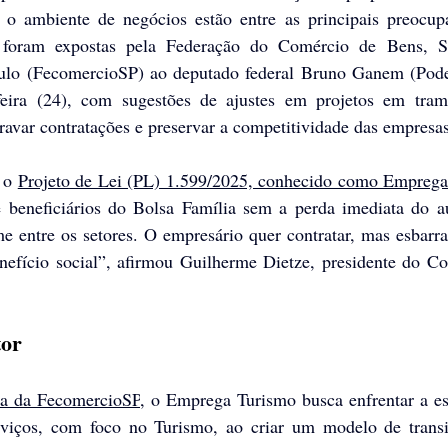
a o ambiente de negócios estão entre as principais preocup
 foram expostas pela Federação do Comércio de Bens, Se
ulo (FecomercioSP) ao deputado federal Bruno Ganem (Pode
feira (24), com sugestões de ajustes em projetos em trami
ravar contratações e preservar a competitividade das empresas
 o 
Projeto de Lei (PL) 1.599/2025, conhecido como Empreg
 beneficiários do Bolsa Família sem a perda imediata do au
e entre os setores. O empresário quer contratar, mas esbarr
nefício social”, afirmou Guilherme Dietze, presidente do Co
tor
sta da FecomercioSP
, o Emprega Turismo busca enfrentar a es
rviços, com foco no Turismo, ao criar um modelo de transiç