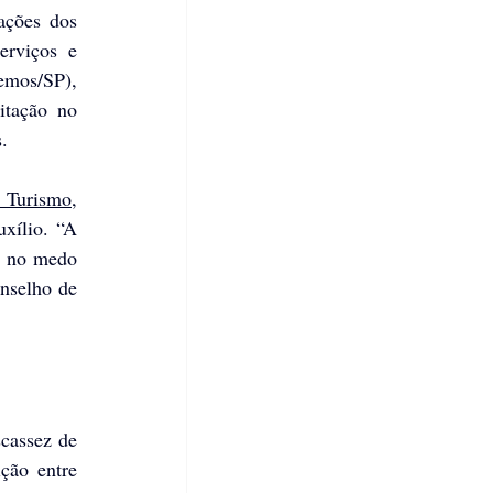
ações dos 
rviços e 
mos/SP), 
tação no 
.
a Turismo
, 
xílio. “A 
a no medo 
nselho de 
cassez de 
ão entre 