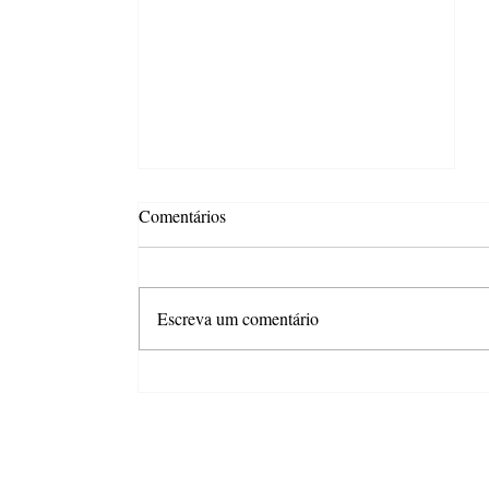
Comentários
Escreva um comentário
Apesar dos juros e da inflação,
mercado de trabalho sustenta
otimismo do consumidor em São
Paulo