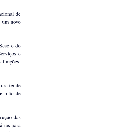
cional de 
e um novo 
Sesc e do 
erviços e 
funções, 
ura tende 
e mão de 
ução das 
rias para 