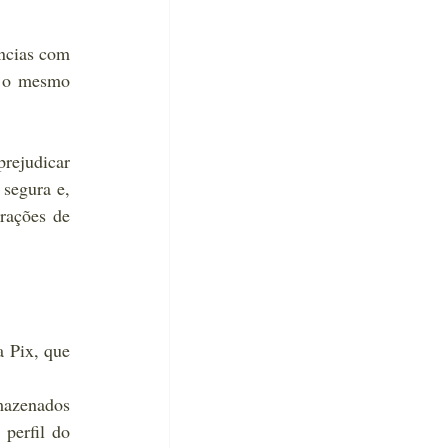
ncias com 
 o mesmo 
rejudicar 
segura e, 
rações de 
 Pix, que 
azenados 
perfil do 