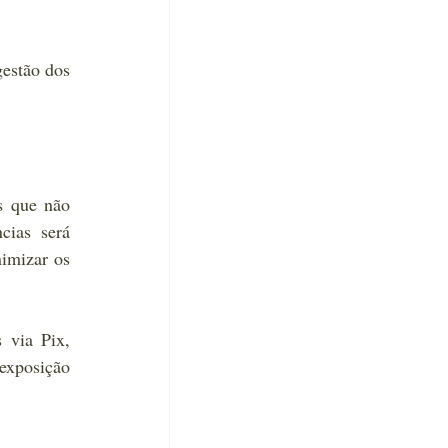
estão dos 
s que não 
ias será 
imizar os 
via Pix, 
exposição 