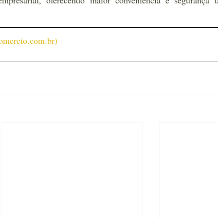
empresarial, oferecendo maior conveniência e segurança ta
omercio.com.br
)