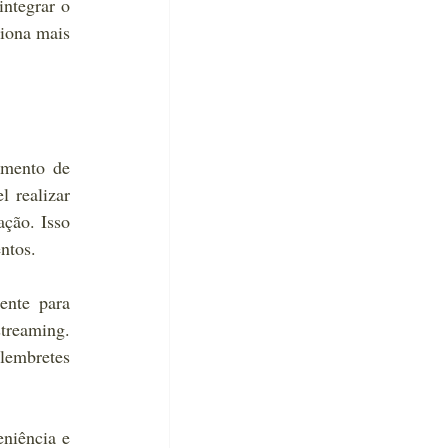
ntegrar o 
iona mais 
mento de 
 realizar 
ção. Isso 
ntos.
nte para 
treaming. 
lembretes 
niência e 