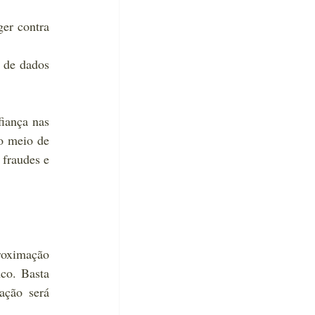
er contra 
 de dados 
iança nas 
o meio de 
fraudes e 
oximação 
co. Basta 
ção será 
.