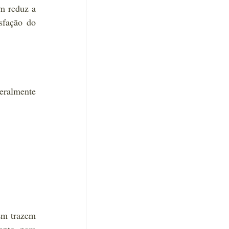
m reduz a 
sfação do 
ralmente 
m trazem 