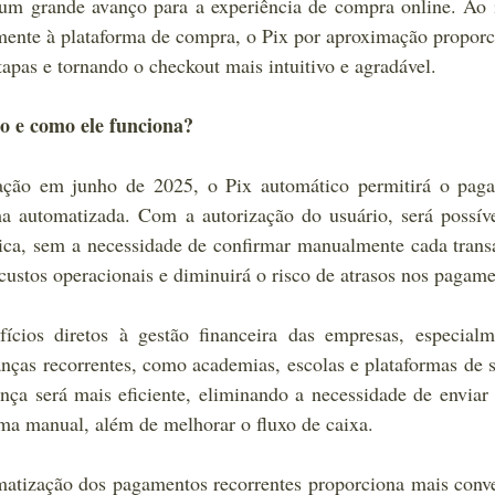
 um grande avanço para a experiência de compra online. Ao i
ente à plataforma de compra, o Pix por aproximação proporc
etapas e tornando o checkout mais intuitivo e agradável.
o e como ele funciona?
ração em junho de 2025, o Pix automático permitirá o paga
a automatizada. Com a autorização do usuário, será possível
ca, sem a necessidade de confirmar manualmente cada transa
á custos operacionais e diminuirá o risco de atrasos nos pagame
ícios diretos à gestão financeira das empresas, especialme
ças recorrentes, como academias, escolas e plataformas de s
ça será mais eficiente, eliminando a necessidade de enviar 
rma manual, além de melhorar o fluxo de caixa.
atização dos pagamentos recorrentes proporciona mais conve