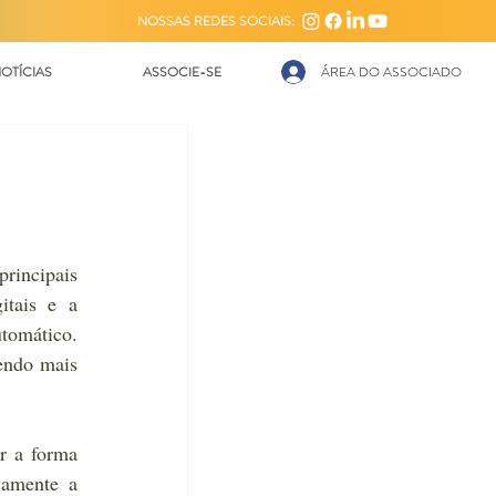
NOSSAS REDES SOCIAIS:
OTÍCIAS
ASSOCIE-SE
ÁREA DO ASSOCIADO
rincipais 
tais e a 
omático. 
endo mais 
 a forma 
amente a 