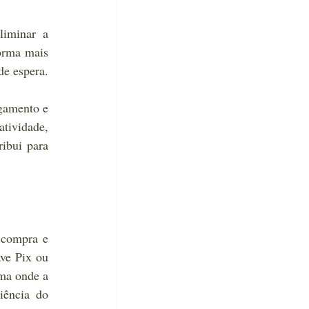
iminar a 
orma mais 
de espera.
gamento e 
tividade, 
bui para 
 compra e 
ve Pix ou 
ma onde a 
ência do 