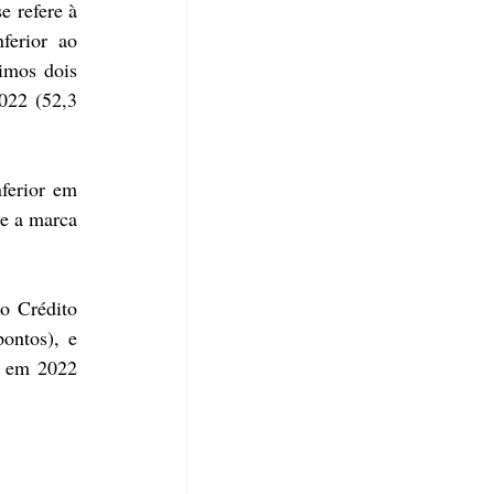
 refere à 
erior ao 
imos dois 
022 (52,3 
erior em 
e a marca 
o Crédito 
ontos), e 
 em 2022 