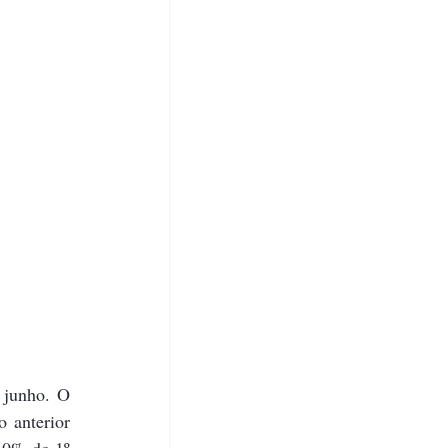
 junho. O 
anterior 
,0% do 1º 