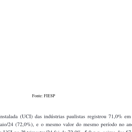
Fonte: FIESP
nstalada (UCI) das indústrias paulistas registrou 71,0% em
 maio/24 (72,0%), e o mesmo valor do mesmo período no ano 
 UCI no 2º trimestre/24 foi de 72,0%, 5,0 p.p. acima dos 67