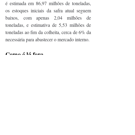
é estimada em 86,97 milhões de toneladas, 
os estoques iniciais da safra atual seguem 
baixos, com apenas 2,04 milhões de 
toneladas, e estimativa de 5,53 milhões de 
toneladas ao fim da colheita, cerca de 6% da 
necessária para abastecer o mercado interno.
Como é lá fora
China e Índia, os dois países mais populosos 
do planeta, detêm entre dois terços e três 
quartos das reservas globais de milho, arroz 
e trigo. Além deles, Estados Unidos, Rússia 
e Paquistão completam o grupo dos cinco 
maiores detentores de estoques públicos, os 
quais, juntos, respondem por quase 75% das 
reservas globais de alimentos, segundo a 
Organização das Nações Unidas para 