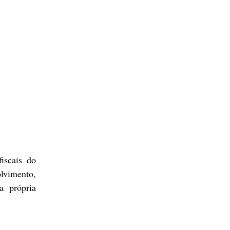
scais do 
vimento, 
 própria 