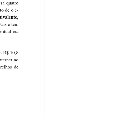
ra quatro 
to de o e-
valente, 
aís e tem 
ntual era 
 R$ 10,8 
ternet no 
elhos de 