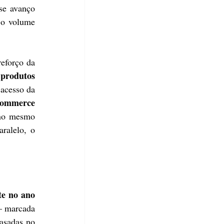
se avanço 
o volume 
eforço da 
produtos 
acesso da 
ommerce 
 no mesmo 
ralelo, o 
e no ano 
— marcada 
asadas no 