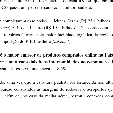
 em São Paulo. Em outras palavras, de cada R$ 100 que circul
R$ 33 passaram pelo mercado consumidor paulista.
te completaram esse pódio — Minas Gerais (R$ 23,1 bilhões,
erce) e Rio de Janeiro (R$ 19,9 bilhões). De acordo com a 
tre vários fatores, pela maior facilidade logística da região e
composição do PIB brasileiro 
[tabela 1
]. 
é o maior emissor de produtos comprados online no País
um a cada dois itens intercambiados no e-commerce br
te: 
centuais, esse volume chega a 48,5%
o, uma vez que a estrutura paulista foi fortalecida nos últi
ibuição construídos às margens de rodovias e aeroportos qu
— além de, no caso da malha aérea, permitir conexões com 