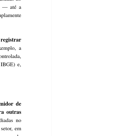
 — até a 
plamente 
registrar 
emplo, a 
ntrolada, 
IBGE) e, 
idor de 
a outras 
iadas no 
setor, em 