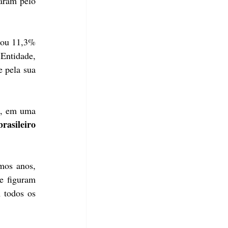
aram pelo 
 ou 11,3% 
Entidade, 
 pela sua 
, em uma 
asileiro 
mos anos, 
e figuram 
todos os 