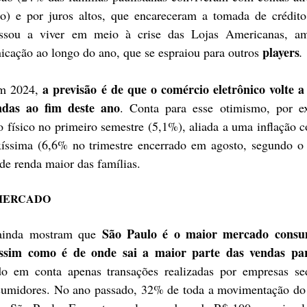
o) e por juros altos, que encareceram a tomada de crédito
assou a viver em meio à crise das Lojas Americanas, am
players
cação ao longo do ano, que se espraiou para outros 
.
a previsão é de que o comércio eletrônico volte a 
m 2024, 
das ao fim deste ano
. Conta para esse otimismo, por ex
o físico no primeiro semestre (5,1%), aliada a uma inflação co
íssima (6,6% no trimestre encerrado em agosto, segundo o 
e renda maior das famílias. 
MERCADO
São Paulo é o maior mercado consum
ainda mostram que 
ssim como é de onde sai a maior parte das vendas par
do em conta apenas transações realizadas por empresas sed
nsumidores. No ano passado, 32% de toda a movimentação do 