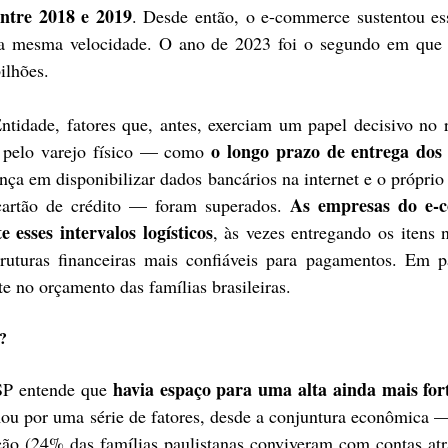
entre 2018 e 2019
. Desde então, o e-commerce sustentou es
 na mesma velocidade. O ano de 2023 foi o segundo em que 
ilhões. 
tidade, fatores que, antes, exerciam um papel decisivo no r
o longo prazo de entrega dos 
 pelo varejo físico — como 
ança em disponibilizar dados bancários na internet e o próprio 
As empresas do e-c
artão de crédito — foram superados. 
esses intervalos logísticos
, às vezes entregando os itens
ruturas financeiras mais confiáveis para pagamentos. Em pa
e no orçamento das famílias brasileiras.
?
havia espaço para uma alta ainda mais fort
SP entende que 
mou por uma série de fatores, desde a conjuntura econômica 
ão (24% das famílias paulistanas conviveram com contas atr