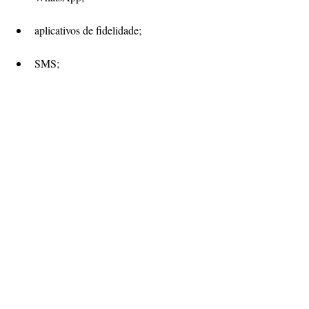
aplicativos de fidelidade;
SMS;
vitrines físicas;
banners no e-commerce;
influenciadores locais.
O ideal é iniciar a divulgação alguns dias 
antes da data para gerar expectativa e ampliar 
o alcance da campanha.
Erros que devem ser evitados
Algumas falhas podem comprometer os 