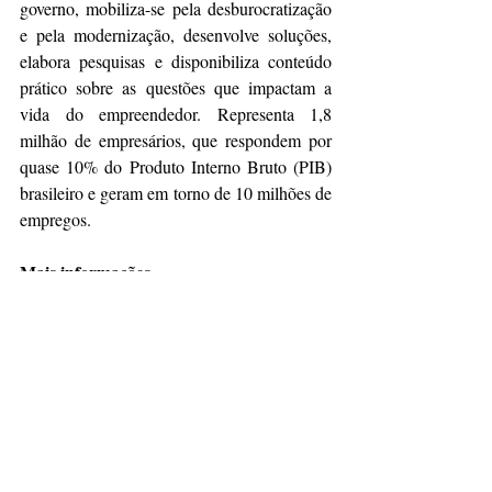
governo, mobiliza-se pela desburocratização 
e pela modernização, desenvolve soluções, 
elabora pesquisas e disponibiliza conteúdo 
prático sobre as questões que impactam a 
vida do empreendedor. Representa 1,8 
milhão de empresários, que respondem por 
quase 10% do Produto Interno Bruto (PIB) 
brasileiro e geram em torno de 10 milhões de 
empregos.
Mais informações
Gestão da Comunicação
Lucas Mota — 
lmota@fecomercio.com.br
Assessoria de imprensa FecomercioSP
imprensa@fecomercio.net.br
Vinícius Mendes — (11) 96860-1503
Arlete Moraes — (11) 94291-8055
Andressa Knop — (11) 94089-4086