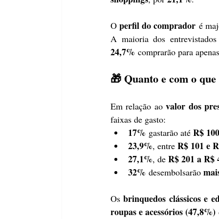
perfil do comprador
O 
 é maj
A maioria dos entrevistados
24,7%
 comprarão para apena
🎁 Quanto e com o que o
valor dos pre
Em relação ao 
faixas de gasto:
17%
R$ 10
 gastarão até 
23,9%
R$ 101 e R
, entre 
27,1%
R$ 201 a R$ 
, de 
32%
mai
 desembolsarão 
brinquedos clássicos e e
Os 
roupas e acessórios (47,8%)
 