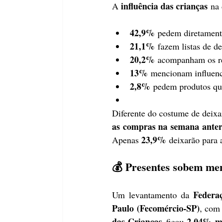
influência das crianças
A 
 na
42,9%
 pedem diretament
21,1%
 fazem listas de de
20,2%
 acompanham os re
13%
 mencionam influenc
2,8%
 pedem produtos q
Diferente do costume de deixar
as compras na semana anter
23,9%
Apenas 
 deixarão para 
💰 Presentes sobem men
Federa
Um levantamento da 
Paulo (Fecomércio-SP)
, com
das Crianças
2,04% m
 ficou 