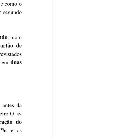
ce como o 
m segundo 
ndo
, com 
cartão de 
evistados 
duas 
 em 
 antes da 
e-
eiro.O 
ração do 
7%
, e os 