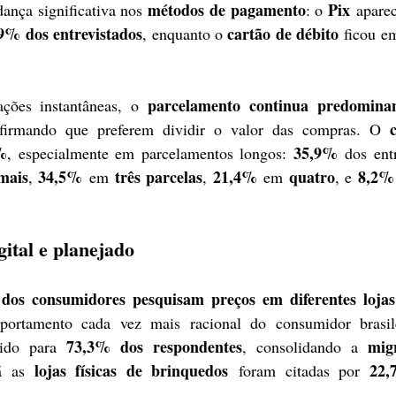
métodos de pagamento
Pix
nça significativa nos 
: o 
 apare
9% dos entrevistados
cartão de débito
, enquanto o 
 ficou e
parcelamento continua predomina
ções instantâneas, o 
firmando que preferem dividir o valor das compras. O 
%
35,9%
, especialmente em parcelamentos longos: 
 dos entr
mais
34,5%
três parcelas
21,4%
quatro
8,2%
, 
 em 
, 
 em 
, e 
ital e planejado
dos consumidores pesquisam preços em diferentes lojas
ortamento cada vez mais racional do consumidor brasil
73,3% dos respondentes
mig
ido para 
, consolidando a 
lojas físicas de brinquedos
22,
á as 
 foram citadas por 