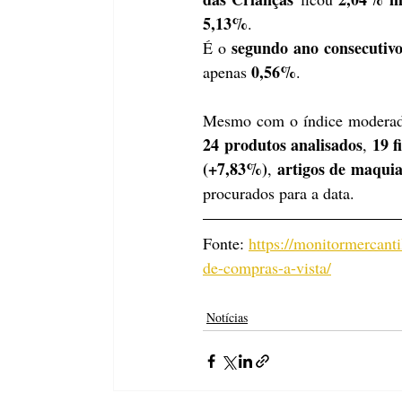
5,13%
.
segundo ano consecutiv
É o 
0,56%
apenas 
.
24 produtos analisados
19 f
, 
(+7,83%)
artigos de maqui
, 
procurados para a data.
Fonte: 
https://monitormercanti
de-compras-a-vista/
Notícias