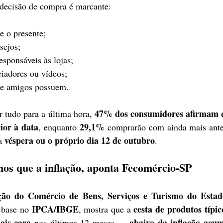
 decisão de compra é marcante:
e o presente;
sejos;
sponsáveis às lojas;
iadores ou vídeos;
ue amigos possuem.
47% dos consumidores afirmam q
 tudo para a última hora, 
ior à data
29,1%
, enquanto 
 comprarão com ainda mais ante
véspera ou o próprio dia 12 de outubro
a 
.
os que a inflação, aponta Fecomércio-SP
ção do Comércio de Bens, Serviços e Turismo do Estad
IPCA/IBGE
cesta de produtos típic
 base no 
, mostra que a 
ais cara
abaixo da inflação acum
 nos últimos 12 meses — 