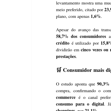
levantamento mostra uma muda
23,
meio preferido, citado por 
1,6%
plano, com apenas 
.
Apesar do avanço das transa
58,7% dos consumidores
 a
crédito
15,8
 é utilizado por 
cinco vezes ou 
dividirão em 
prestações
.
🛒 Consumidor mais dig
90,3% 
O estudo aponta que 
compra, confirmando o comp
commerce
 é o canal prefer
consumo para o digital
. J
shoppings
21,1%
, por 
.