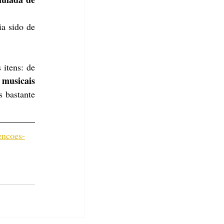
a sido de 
Mesmo com o índice moderado, a Fecomércio-SP alerta que a variação é desigual entre os itens: de 
musicais 
 bastante 
encoes-