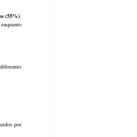
os (55%)
. 
, enquanto 
iferentes 
), seguidos por 