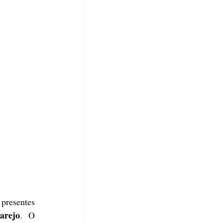
resentes 
arejo
. O 