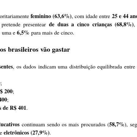
feminino (63,6%)
25 e 44 an
oritariamente 
, com idade entre 
de duas a cinco crianças (68,8%)
 pretende presentear 
6,5%
s uma e 
 para mais de cinco.
s brasileiros vão gastar
sentes
, os dados indicam uma distribuição equilibrada entre d
0
;
$ 200
;
400
;
s de R$ 401
.
ducativos
58,7%
 continuam sendo os mais procurados (
eletrônicos (27,9%)
e 
.