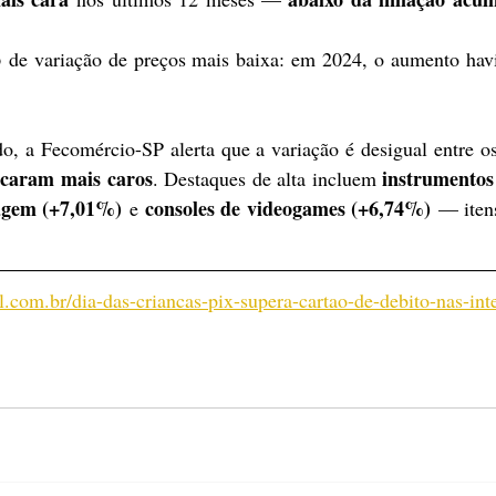
o
 de variação de preços mais baixa: em 2024, o aumento havi
icaram mais caros
instrumentos 
. Destaques de alta incluem 
agem (+7,01%)
consoles de videogames (+6,74%)
 e 
 — itens
l.com.br/dia-das-criancas-pix-supera-cartao-de-debito-nas-int