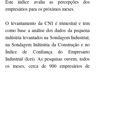
Este índice avalia as percepções dos 
empresários para os próximos meses.
O levantamento da CNI é trimestral e tem 
como base a análise dos dados da pequena 
indústria levantados na Sondagem Industrial, 
na Sondagem Indústria da Construção e no 
Índice de Confiança do Empresário 
Industrial (Icei). As pesquisas ouvem, todos 
os meses, cerca de 900 empresários de 
empresas de pequeno porte.
Fonte: 
https://www.istoedinheiro.com.br/desempen
ho-da-pequena-industria-melhora-mas-
materia-prima-preocupa/
Notícias