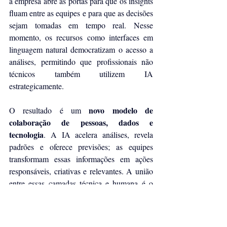
a empresa abre as portas para que os insights 
fluam entre as equipes e para que as decisões 
sejam tomadas em tempo real. Nesse 
momento, os recursos como interfaces em 
linguagem natural democratizam o acesso a 
análises, permitindo que profissionais não 
técnicos também utilizem IA 
estrategicamente.
novo modelo de 
O resultado é um 
colaboração de pessoas, dados e 
tecnologia
. A IA acelera análises, revela 
padrões e oferece previsões; as equipes 
transformam essas informações em ações 
responsáveis, criativas e relevantes. A união 
entre essas camadas técnica e humana é o 
que eleva a eficiência e cria experiências 
capazes de gerar valor para os clientes e para 
as empresas.