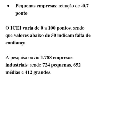
Pequenas empresas
-0,7 
: retração de 
ponto
ICEI varia de 0 a 100 pontos
O 
, sendo 
valores abaixo de 50 indicam falta de 
que 
confiança
.
1.788 empresas 
A pesquisa ouviu 
industriais
724 pequenas
652 
, sendo 
, 
médias
412 grandes
 e 
.
Fonte: 
https://noticias.portaldaindustria.com.br/notic
ias/economia/setores-industriais-apresentam-
falta-de-confianca-pelo-setimo-mes-
consecutivo-diz-cni/