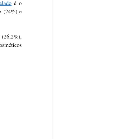
elado
 é o 
o (24%) e 
 (26,2%), 
sméticos 