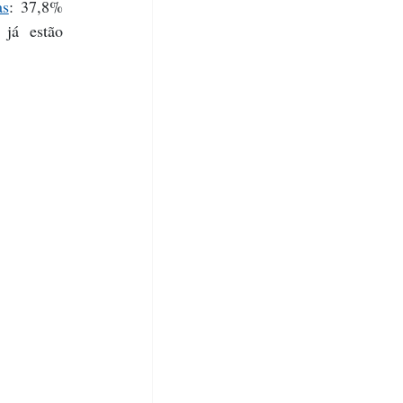
as
: 37,8% 
á estão 