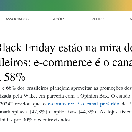
ASSOCIADOS
AÇÕES
EVENTOS
N
ack Friday estão na mira d
leiros; e-commerce é o can
ra 58%
, e 66% dos brasileiros planejam aproveitar as promoções dest
izada pela Wake, em parceria com a Opinion Box. O estudo “
2024” revelou que o 
e-commerce é o canal preferido
 de 5
marketplaces (47,8%) e aplicativos (44,3%). As lojas físic
lhidas por 30% dos entrevistados.