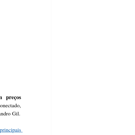
 preços 
nectado, 
andro Gil.
principais 