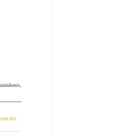
midores, 
com.br
)