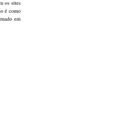
 os sites 
so é como 
ormado em 