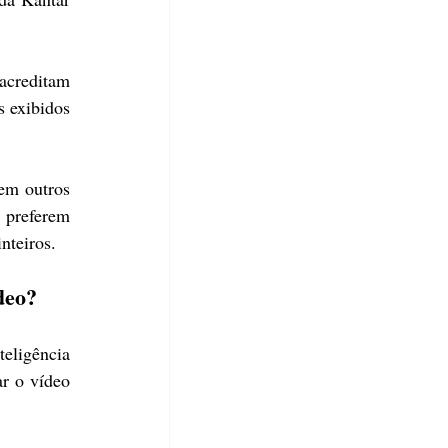
acreditam 
 exibidos 
em outros 
 preferem 
nteiros.
deo?
ligência 
r o vídeo 