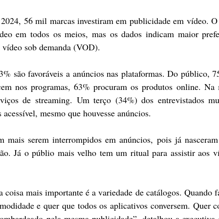
2024, 56 mil marcas investiram em publicidade em vídeo. O 
ídeo em todos os meios, mas os dados indicam maior prefer
e vídeo sob demanda (VOD).
 são favoráveis a anúncios nas plataformas. Do público, 7
cem nos programas, 63% procuram os produtos online. Na m
rviços de streaming. Um terço (34%) dos entrevistados mud
s acessível, mesmo que houvesse anúncios.
m mais serem interrompidos em anúncios, pois já nasceram i
. Já o públio mais velho tem um ritual para assistir aos v
a coisa mais importante é a variedade de catálogos. Quando f
modidade e quer que todos os aplicativos conversem. Quer co
bombardeado pela mesma publicidade”, detalhou a executiva 