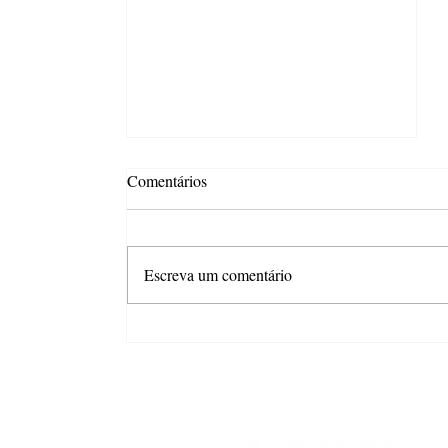
Comentários
Escreva um comentário
Combo com desconto é o
principal gatilho para aumentar
o gasto no Dia dos Pais