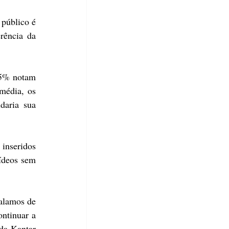
público é 
ência da 
5% notam 
édia, os 
aria sua 
nseridos 
ídeos sem 
alamos de 
ntinuar a 
da Kantar 