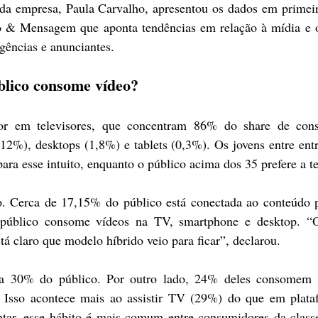
 da empresa, Paula Carvalho, apresentou os dados em primei
 & Mensagem que aponta tendências em relação à mídia e o 
gências e anunciantes.
blico consome vídeo?
r em televisores, que concentram 86% do share de con
12%), desktops (1,8%) e tablets (0,3%). Os jovens entre entr
ra esse intuito, enquanto o público acima dos 35 prefere a te
 Cerca de 17,15% do público está conectada ao conteúdo pe
público consome vídeos na TV, smartphone e desktop. “O
tá claro que modelo híbrido veio para ficar”, declarou.
 30% do público. Por outro lado, 24% deles consomem 
 Isso acontece mais ao assistir TV (29%) do que em plataf
ar, esse hábito é mais comum entre consumidores da classe