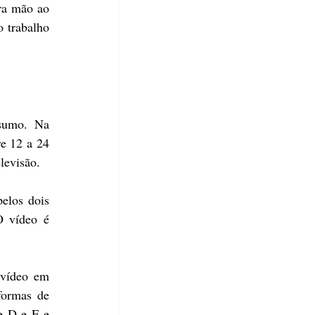
ra mão ao 
trabalho 
sumo. Na 
e 12 a 24 
levisão.
los dois 
 vídeo é 
vídeo em 
ormas de 
 D e E e 