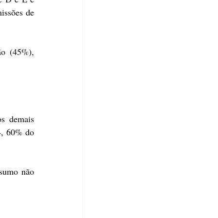
issões de 
o (45%), 
s demais 
4, 60% do 
sumo não 