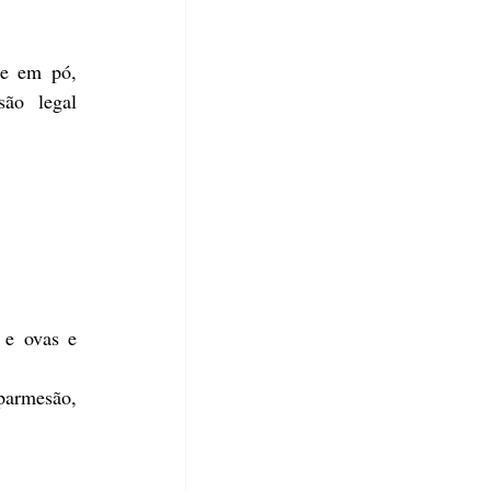
te em pó, 
ão legal 
e ovas e 
parmesão, 