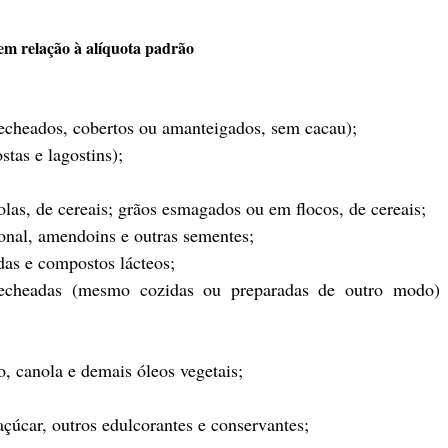
m relação à alíquota padrão
recheados, cobertos ou amanteigados, sem cacau);
stas e lagostins);
las, de cereais; grãos esmagados ou em flocos, de cereais;
ional, amendoins e outras sementes;
das e compostos lácteos;
recheadas (mesmo cozidas ou preparadas de outro modo) 
o, canola e demais óleos vegetais;
açúcar, outros edulcorantes e conservantes;