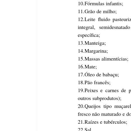
10.Fórmulas infantis;
11.Grão de milho;
12.Leite fluido pasteuri
integral, semidesnatad
específica;
13.Manteiga;
14.Margarina;
15.Massas alimentícias;
16.Mate;
17.Óleo de babaçu;
18.Pão francês;
19.Peixes e carnes de p
outros subprodutos);
20.Queijos tipo muçarel
fresco não maturado e do
21.Raízes e tubérculos;
22.Sal.