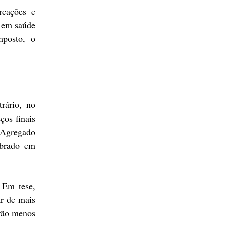
cações e 
 em saúde 
posto, o 
ário, no 
os finais 
Agregado 
brado em 
Em tese, 
r de mais 
rão menos 