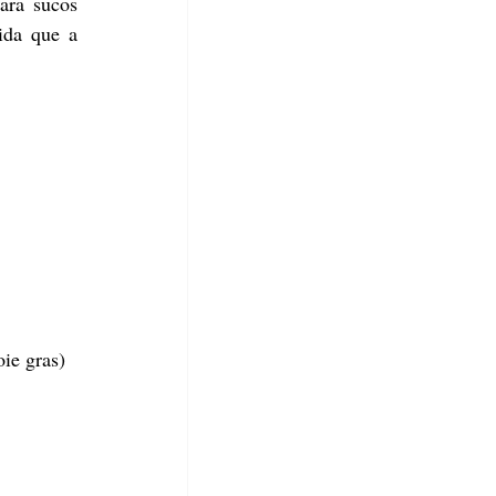
ara sucos 
da que a 
oie gras)