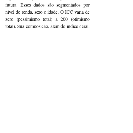
futura. Esses dados são segmentados por 
nível de renda, sexo e idade. O ICC varia de 
zero (pessimismo total) a 200 (otimismo 
total). Sua composição, além do índice geral, 
se apresenta como: Índice das Condições 
Econômicas Atuais (ICEA) e Índice das 
Expectativas do Consumidor (IEC). Os 
dados da pesquisa servem como um 
balizador para decisões de investimento e 
para formação de estoques por parte dos 
varejistas, bem como para outros tipos de 
investimento das empresas.
Sobre a FecomercioSP
Reúne líderes empresariais, especialistas e 
consultores para fomentar o desenvolvimento 
do empreendedorismo. Em conjunto com o 
governo, mobiliza-se pela desburocratização 