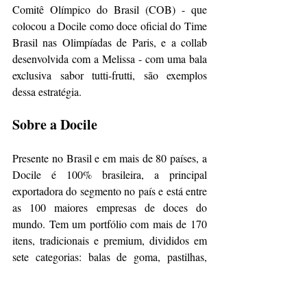
Comitê Olímpico do Brasil (COB) - que 
colocou a Docile como doce oficial do Time 
Brasil nas Olimpíadas de Paris, e a collab 
desenvolvida com a Melissa - com uma bala 
exclusiva sabor tutti-frutti, são exemplos 
dessa estratégia.
Sobre a Docile
Presente no Brasil e em mais de 80 países, a 
Docile é 100% brasileira, a principal 
exportadora do segmento no país e está entre 
as 100 maiores empresas de doces do 
mundo. Tem um portfólio com mais de 170 
itens, tradicionais e premium, divididos em 
sete categorias: balas de goma, pastilhas, 
regaliz, chicles, balas de gelatina, refrescos 
em pó e marshmallows, carro-chefe da 
empresa, que foi a primeira a disponibilizar a 