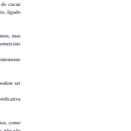
 do cacau 
o, ligado 
uras, mas 
omerciais 
entemente 
podem ser 
ificativa 
ras, como 
 não são 