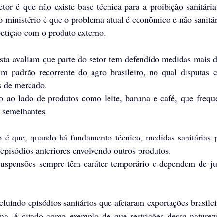
tor é que não existe base técnica para a proibição sanitária
do ministério é que o problema atual é econômico e não sanitári
etição com o produto externo.
asta avaliam que parte do setor tem defendido medidas mais d
m padrão recorrente do agro brasileiro, no qual disputas c
s de mercado. 
o ao lado de produtos como leite, banana e café, que frequ
 semelhantes.
o é que, quando há fundamento técnico, medidas sanitárias 
isódios anteriores envolvendo outros produtos. 
uspensões sempre têm caráter temporário e dependem de just
ncluindo episódios sanitários que afetaram exportações brasilei
na, é citado como exemplo de que restrições dessa natureza