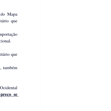
 do Mapa 
tário que 
portação 
cional.
tário que 
l, também 
Ocidental 
preço se 