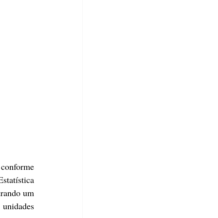
 conforme 
atística 
trando um 
nidades 