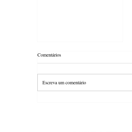
Comentários
Escreva um comentário
Combo com desconto é o
principal gatilho para aumentar
o gasto no Dia dos Pais