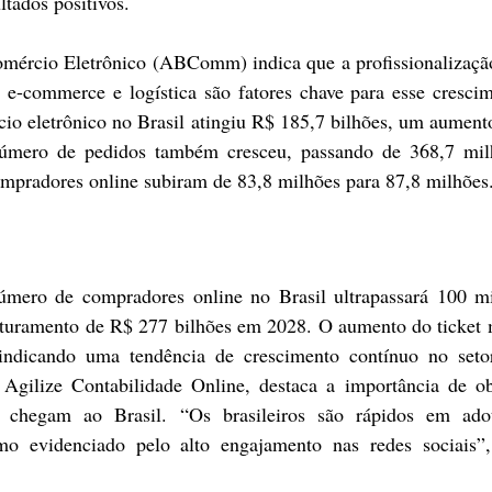
ltados positivos.
mércio Eletrônico (ABComm) indica que a profissionalização
 e-commerce e logística são fatores chave para esse cresci
io eletrônico no Brasil atingiu R$ 185,7 bilhões, um aument
mero de pedidos também cresceu, passando de 368,7 milh
mpradores online subiram de 83,8 milhões para 87,8 milhões
ro de compradores online no Brasil ultrapassará 100 mil
turamento de R$ 277 bilhões em 2028. O aumento do ticket m
ndicando uma tendência de crescimento contínuo no setor
gilize Contabilidade Online, destaca a importância de obs
e chegam ao Brasil. “Os brasileiros são rápidos em adot
omo evidenciado pelo alto engajamento nas redes sociais”,