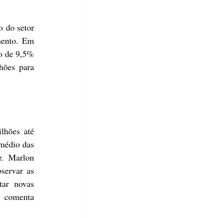
 do setor 
mento. Em 
o de 9,5% 
ões para 
.
hões até 
édio das 
. Marlon 
ervar as 
ar novas 
 comenta 