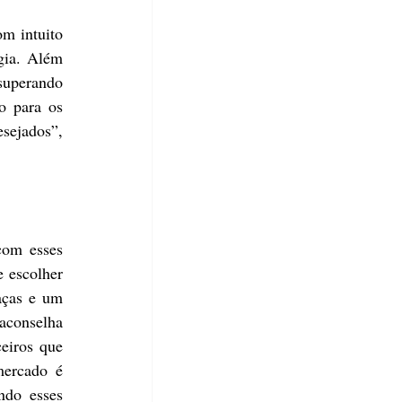
m intuito 
gia. Além 
superando 
o para os 
ejados”, 
com esses 
 escolher 
aças e um 
conselha 
eiros que 
ercado é 
do esses 