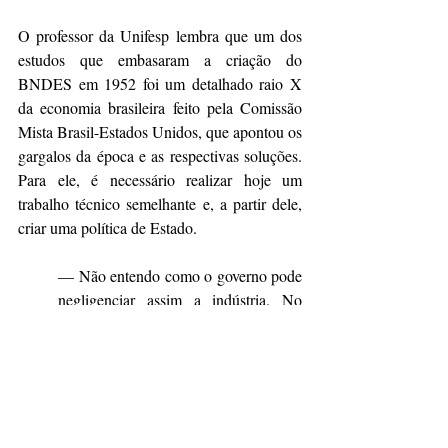
O professor da Unifesp lembra que um dos 
estudos que embasaram a criação do 
BNDES em 1952 foi um detalhado raio X 
da economia brasileira feito pela Comissão 
Mista Brasil-Estados Unidos, que apontou os 
gargalos da época e as respectivas soluções. 
Para ele, é necessário realizar hoje um 
trabalho técnico semelhante e, a partir dele, 
criar uma política de Estado.
— Não entendo como o governo pode 
negligenciar assim a indústria. No 
passado, tivemos líderes como João 
Paulo dos Reis Velloso e Mário 
Henrique Simonsen, ministros que 
entendiam o setor como estratégico 
para o Brasil. Não temos agora 
nenhum líder parecido. As próprias 