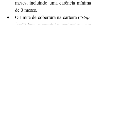
meses, incluindo uma carência mínima 
de 3 meses.
O limite de cobertura na carteira (“
stop-
loss
”) tem os seguintes parâmetros, em 
operações de até R$ 500 mil:
MEI – 10%,
Micro – 8%
Pequena empresa – 7%
As instituições financeiras com carteira 
mínima PJ de R$ 50 milhões podem se 
habilitar para ofertar.
Permite operação com Fintechs 
(SCD’s), com volume mínimo PJ de R$ 
2 milhões.
A contratação da garantia é digital e 
simultânea à operação de crédito.
Oferece crédito assistido do Sebrae, 
fornecendo suporte ao 
microempreendedor.